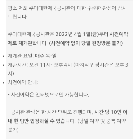
평소 저희 주미대한제국공사관에 대한 꾸준한 관심에 감사
드립니다.
주미대한제국공사관은
부터
2022
년
4
월
1
일
(
금
)
사전예약
합니다.
제
로
재개관
(사전예약 없이 당일 현장방문 불가)
재개관 요일:
매주 목-일
개관시간: 오전 11시- 오후 4시 (마지막 입장시간은 오후 3
시)
사전예약 안내:
- 사전예약은 인터넷으로만 가능합니다.
- 공사관 관람은 한 시간 단위로 진행되며,
시간
당
10
인
이
니다. (당일 예약 및 중복 예약
내
한
팀만
입장하실
수
있습
불가)