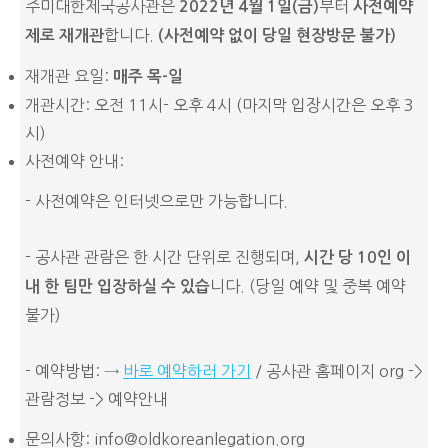
주미대한제국공사관은
부터
2022
년
4
월
1
일
(
금
)
사전예약
합니다.
제
로
재개관
(사전예약 없이 당일 현장방문 불가)
재개관 요일:
매주 목-일
개관시간: 오전 11시- 오후 4시 (마지막 입장시간은 오후 3
시)
사전예약 안내:
- 사전예약은 인터넷으로만 가능합니다.
- 공사관 관람은 한 시간 단위로 진행되며,
시간
당
10
인
이
니다. (당일 예약 및 중복 예약
내
한
팀만
입장하실
수
있습
불가)
- 예약방법: →
바로 예약하러 가기
/ 공사관 홈페이지 org ->
관람정보 -> 예약안내
문의사항: info@oldkoreanlegation.org