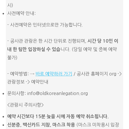
시)
사전예약 안내:
- 사전예약은 인터넷으로만 가능합니다.
- 공사관 관람은 한 시간 단위로 진행되며,
시간
당
10
인
이
니다. (당일 예약 및 중복 예약
내
한
팀만
입장하실
수
있습
불가)
- 예약방법: →
바로 예약하러 가기
/ 공사관 홈페이지 org ->
관람정보 -> 예약안내
문의사항: info@oldkoreanlegation.org
<관람시 주의사항>
예약 시간보다 15분 늦을 시에 자동 예약 취소됩니다.
(마스크 미착용시 입장
신분증
, 백신카드 지참, 마스크 착용