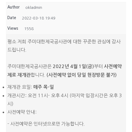
Author
okladmin
Date
2022-03-18 19:49
Views
1558
평소 저희 주미대한제국공사관에 대한 꾸준한 관심에 감사
드립니다.
주미대한제국공사관은
부터
2022
년
4
월
1
일
(
금
)
사전예약
합니다.
제
로
재개관
(사전예약 없이 당일 현장방문 불가)
재개관 요일:
매주 목-일
개관시간: 오전 11시- 오후 4시 (마지막 입장시간은 오후 3
시)
사전예약 안내:
- 사전예약은 인터넷으로만 가능합니다.