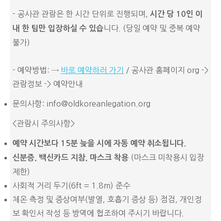
- 공사관 관람은 한 시간 단위로 진행되며,
시간
당
10
인
이
니다. (당일 예약 및 중복 예약
내
한
팀만
입장하실
수
있습
불가)
- 예약방법: →
바로 예약하러 가기
/ 공사관 홈페이지 org ->
관람정보 -> 예약안내
문의사항: info@oldkoreanlegation.org
<관람시 주의사항>
예약 시간보다 15분 늦을 시에 자동 예약 취소됩니다.
(마스크 미착용시 입장
신분증
, 백신카드 지참, 마스크 착용
제한)
사회적 거리 두기(6ft = 1.8m) 준수
체온 측정 및 증상여부(발열, 호흡기 증상 등) 점검, 개인정
보 확인서 작성 등 방역에 협조하여 주시기 바랍니다.