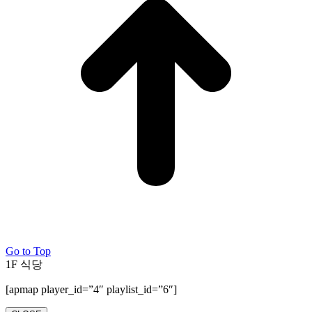
Go to Top
1F 식당
[apmap player_id=”4″ playlist_id=”6″]