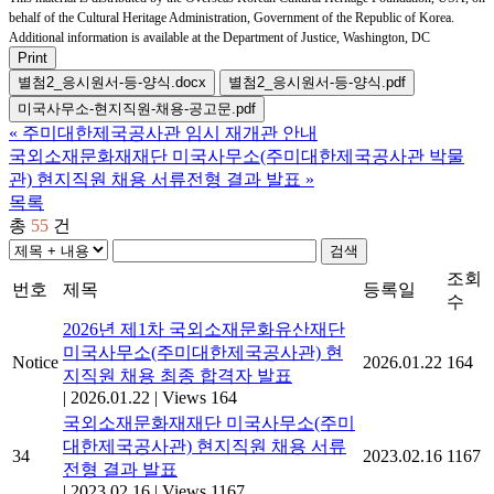
behalf of the Cultural Heritage Administration, Government of the Republic of Korea.
Additional information is available at the Department of Justice, Washington, DC
Print
별첨2_응시원서-등-양식.docx
별첨2_응시원서-등-양식.pdf
미국사무소-현지직원-채용-공고문.pdf
«
주미대한제국공사관 임시 재개관 안내
국외소재문화재재단 미국사무소(주미대한제국공사관 박물
관) 현지직원 채용 서류전형 결과 발표
»
목록
총
55
건
검색
조회
번호
제목
등록일
수
2026년 제1차 국외소재문화유산재단
미국사무소(주미대한제국공사관) 현
Notice
2026.01.22
164
지직원 채용 최종 합격자 발표
|
2026.01.22
|
Views 164
국외소재문화재재단 미국사무소(주미
대한제국공사관) 현지직원 채용 서류
34
2023.02.16
1167
전형 결과 발표
|
2023.02.16
|
Views 1167