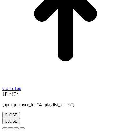
Go to Top
1F 식당
[apmap player_id=”4″ playlist_id=”6″]
CLOSE
CLOSE