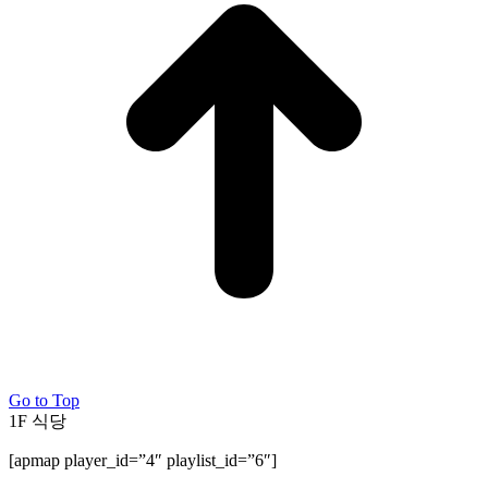
Go to Top
1F 식당
[apmap player_id=”4″ playlist_id=”6″]