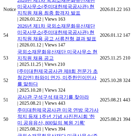
2026년 제1차 국외소재문화유산재단
미국사무소(주미대한제국공사관) 현
Notice
2026.01.22
163
지직원 채용 최종 합격자 발표
|
2026.01.22
|
Views 163
2026년 제1차 국외소재문화유산재단
미국사무소(주미대한제국공사관) 현
54
2026.01.12
147
지직원 채용 공고 서류전형 결과 발표
|
2026.01.12
|
Views 147
국외소재문화유산재단 미국사무소 현
53
2025.11.25
210
지직원 채용 공고
|
2025.11.25
|
Views 210
[주미대한제국공사관 제8회 전문가 초
청강연] 하와이 연가, 미주한인이민사
52
2025.10.28
324
를 말하다
|
2025.10.28
|
Views 324
공사관 구석구석 태극기를 찾아라
51
2025.08.21
443
|
2025.08.21
|
Views 443
주미대한제국공사관 미국 연방 국가사
적지 등재 1주년 기념 사진전시회 '한
50
2025.08.21
394
미 공유유산, 800일의 복원 기록'
|
2025.08.21
|
Views 394
국외소재문화유산재단 미국사무소(주