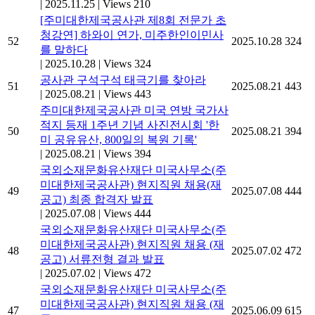
|
2025.11.25
|
Views 210
[주미대한제국공사관 제8회 전문가 초
청강연] 하와이 연가, 미주한인이민사
52
2025.10.28
324
를 말하다
|
2025.10.28
|
Views 324
공사관 구석구석 태극기를 찾아라
51
2025.08.21
443
|
2025.08.21
|
Views 443
주미대한제국공사관 미국 연방 국가사
적지 등재 1주년 기념 사진전시회 '한
50
2025.08.21
394
미 공유유산, 800일의 복원 기록'
|
2025.08.21
|
Views 394
국외소재문화유산재단 미국사무소(주
미대한제국공사관) 현지직원 채용(재
49
2025.07.08
444
공고) 최종 합격자 발표
|
2025.07.08
|
Views 444
국외소재문화유산재단 미국사무소(주
미대한제국공사관) 현지직원 채용 (재
48
2025.07.02
472
공고) 서류전형 결과 발표
|
2025.07.02
|
Views 472
국외소재문화유산재단 미국사무소(주
미대한제국공사관) 현지직원 채용 (재
47
2025.06.09
615