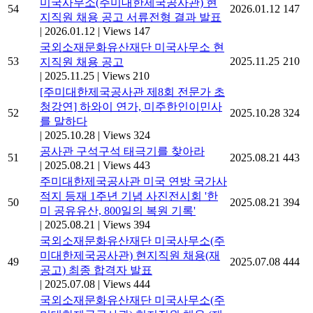
미국사무소(주미대한제국공사관) 현
54
2026.01.12
147
지직원 채용 공고 서류전형 결과 발표
|
2026.01.12
|
Views 147
국외소재문화유산재단 미국사무소 현
53
2025.11.25
210
지직원 채용 공고
|
2025.11.25
|
Views 210
[주미대한제국공사관 제8회 전문가 초
청강연] 하와이 연가, 미주한인이민사
52
2025.10.28
324
를 말하다
|
2025.10.28
|
Views 324
공사관 구석구석 태극기를 찾아라
51
2025.08.21
443
|
2025.08.21
|
Views 443
주미대한제국공사관 미국 연방 국가사
적지 등재 1주년 기념 사진전시회 '한
50
2025.08.21
394
미 공유유산, 800일의 복원 기록'
|
2025.08.21
|
Views 394
국외소재문화유산재단 미국사무소(주
미대한제국공사관) 현지직원 채용(재
49
2025.07.08
444
공고) 최종 합격자 발표
|
2025.07.08
|
Views 444
국외소재문화유산재단 미국사무소(주