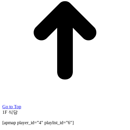
Go to Top
1F 식당
[apmap player_id=”4″ playlist_id=”6″]