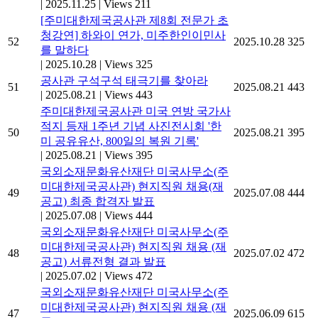
|
2025.11.25
|
Views 211
[주미대한제국공사관 제8회 전문가 초
청강연] 하와이 연가, 미주한인이민사
52
2025.10.28
325
를 말하다
|
2025.10.28
|
Views 325
공사관 구석구석 태극기를 찾아라
51
2025.08.21
443
|
2025.08.21
|
Views 443
주미대한제국공사관 미국 연방 국가사
적지 등재 1주년 기념 사진전시회 '한
50
2025.08.21
395
미 공유유산, 800일의 복원 기록'
|
2025.08.21
|
Views 395
국외소재문화유산재단 미국사무소(주
미대한제국공사관) 현지직원 채용(재
49
2025.07.08
444
공고) 최종 합격자 발표
|
2025.07.08
|
Views 444
국외소재문화유산재단 미국사무소(주
미대한제국공사관) 현지직원 채용 (재
48
2025.07.02
472
공고) 서류전형 결과 발표
|
2025.07.02
|
Views 472
국외소재문화유산재단 미국사무소(주
미대한제국공사관) 현지직원 채용 (재
47
2025.06.09
615