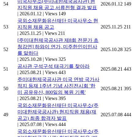
미국사무소(주미대한제국공사관) 현
54
2026.01.12
149
지직원 채용 공고 서류전형 결과 발표
|
2026.01.12
|
Views 149
국외소재문화유산재단 미국사무소 현
53
2025.11.25
211
지직원 채용 공고
|
2025.11.25
|
Views 211
[주미대한제국공사관 제8회 전문가 초
청강연] 하와이 연가, 미주한인이민사
52
2025.10.28
325
를 말하다
|
2025.10.28
|
Views 325
공사관 구석구석 태극기를 찾아라
51
2025.08.21
443
|
2025.08.21
|
Views 443
주미대한제국공사관 미국 연방 국가사
적지 등재 1주년 기념 사진전시회 '한
50
2025.08.21
395
미 공유유산, 800일의 복원 기록'
|
2025.08.21
|
Views 395
국외소재문화유산재단 미국사무소(주
미대한제국공사관) 현지직원 채용(재
49
2025.07.08
444
공고) 최종 합격자 발표
|
2025.07.08
|
Views 444
국외소재문화유산재단 미국사무소(주