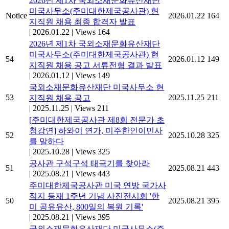
2026년 제1차 국외소재문화유산재단
미국사무소(주미대한제국공사관) 현
Notice
2026.01.22
164
지직원 채용 최종 합격자 발표
|
2026.01.22
|
Views 164
2026년 제1차 국외소재문화유산재단
미국사무소(주미대한제국공사관) 현
54
2026.01.12
149
지직원 채용 공고 서류전형 결과 발표
|
2026.01.12
|
Views 149
국외소재문화유산재단 미국사무소 현
53
2025.11.25
211
지직원 채용 공고
|
2025.11.25
|
Views 211
[주미대한제국공사관 제8회 전문가 초
청강연] 하와이 연가, 미주한인이민사
52
2025.10.28
325
를 말하다
|
2025.10.28
|
Views 325
공사관 구석구석 태극기를 찾아라
51
2025.08.21
443
|
2025.08.21
|
Views 443
주미대한제국공사관 미국 연방 국가사
적지 등재 1주년 기념 사진전시회 '한
50
2025.08.21
395
미 공유유산, 800일의 복원 기록'
|
2025.08.21
|
Views 395
국외소재문화유산재단 미국사무소(주