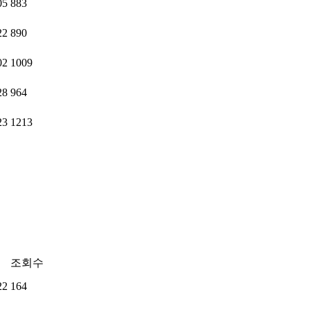
05
883
22
890
02
1009
28
964
23
1213
조회수
22
164