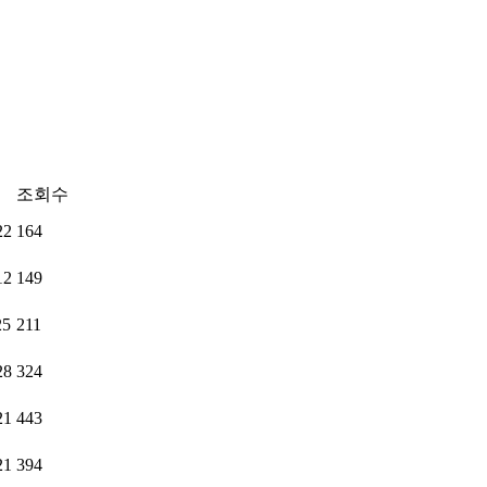
조회수
22
164
12
149
25
211
28
324
21
443
21
394